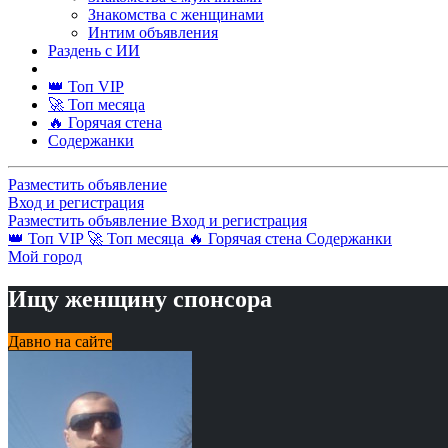
Знакомства с женщинами
Интим объявления
Раздень с ИИ
👑 Топ VIP
🚀 Топ месяца
🔥 Горячая стена
Содержанки
Разместить объявление
Вход и регистрация
Разместить объявление
Вход и регистрация
👑 Топ VIP
🚀 Топ месяца
🔥 Горячая стена
Содержанки
Мой город
Ищу женщину спонсора
Давно на сайте