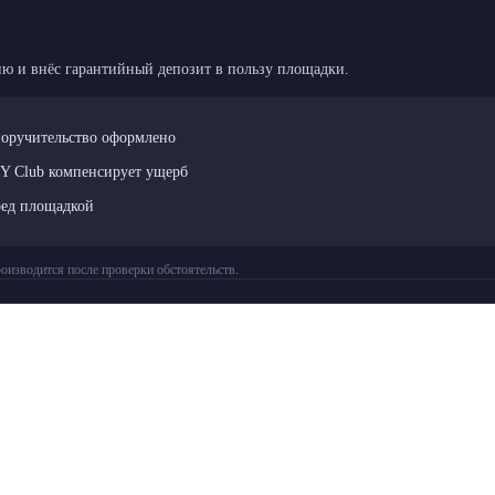
ю и внёс гарантийный депозит в пользу площадки.
поручительство оформлено
LY Club компенсирует ущерб
ред площадкой
оизводится после проверки обстоятельств.