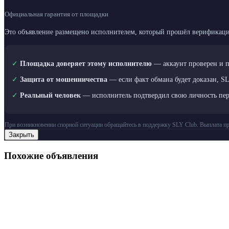
Официальная гарантия от площадки
Это объявление размещено исполнителем, который прошёл верификаци
✓
Площадка доверяет этому исполнителю
— аккаунт проверен и 
✓
Защита от мошенничества
— если факт обмана будет доказан, S
✓
Реальный человек
— исполнитель подтвердил свою личность пе
При возникновении спорной ситуации обращайтесь в поддержку SLY Club. Выплата пр
Закрыть
Похожие объявления