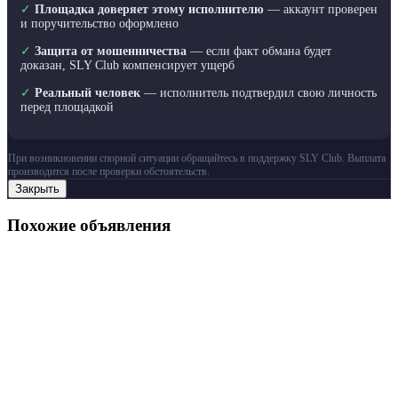
✓
Площадка доверяет этому исполнителю
— аккаунт проверен
и поручительство оформлено
✓
Защита от мошенничества
— если факт обмана будет
доказан, SLY Club компенсирует ущерб
✓
Реальный человек
— исполнитель подтвердил свою личность
перед площадкой
При возникновении спорной ситуации обращайтесь в поддержку SLY Club. Выплата
производится после проверки обстоятельств.
Закрыть
Похожие объявления