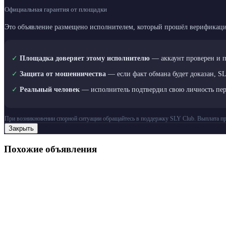
Официальная гарантия от площадки
Это объявление размещено исполнителем, который прошёл верификаци
✓
Площадка доверяет этому исполнителю
— аккаунт проверен и 
✓
Защита от мошенничества
— если факт обмана будет доказан, S
✓
Реальный человек
— исполнитель подтвердил свою личность пе
При возникновении спорной ситуации обращайтесь в поддержку SLY Club. Выплата пр
Закрыть
Похожие объявления