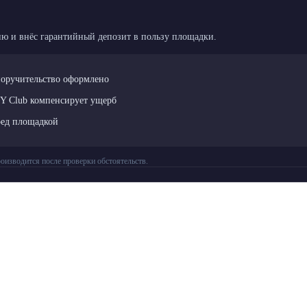
ю и внёс гарантийный депозит в пользу площадки.
поручительство оформлено
LY Club компенсирует ущерб
ред площадкой
оизводится после проверки обстоятельств.