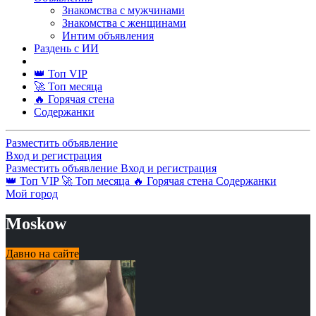
Знакомства с мужчинами
Знакомства с женщинами
Интим объявления
Раздень с ИИ
👑 Топ VIP
🚀 Топ месяца
🔥 Горячая стена
Содержанки
Разместить объявление
Вход и регистрация
Разместить объявление
Вход и регистрация
👑 Топ VIP
🚀 Топ месяца
🔥 Горячая стена
Содержанки
Мой город
Moskow
Давно на сайте