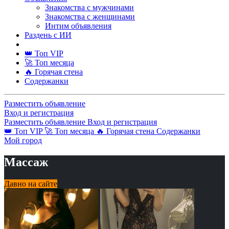
Знакомства с мужчинами
Знакомства с женщинами
Интим объявления
Раздень с ИИ
👑 Топ VIP
🚀 Топ месяца
🔥 Горячая стена
Содержанки
Разместить объявление
Вход и регистрация
Разместить объявление
Вход и регистрация
👑 Топ VIP
🚀 Топ месяца
🔥 Горячая стена
Содержанки
Мой город
Массаж
Давно на сайте