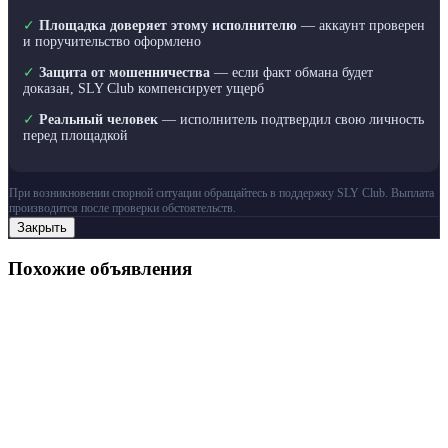
✓
Площадка доверяет этому исполнителю
— аккаунт проверен
и поручительство оформлено
✓
Защита от мошенничества
— если факт обмана будет
доказан, SLY Club компенсирует ущерб
✓
Реальный человек
— исполнитель подтвердил свою личность
перед площадкой
При возникновении спорной ситуации обращайтесь в поддержку SLY Club. Выплата
производится после проверки обстоятельств.
Закрыть
Похожие объявления