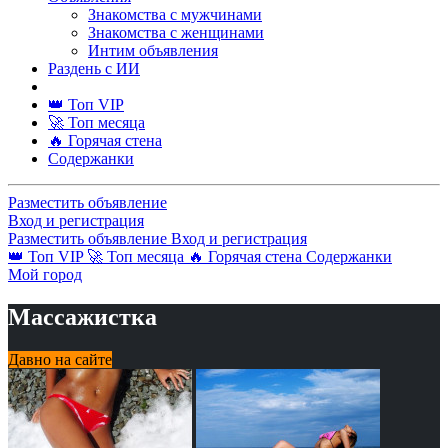
Знакомства с мужчинами
Знакомства с женщинами
Интим объявления
Раздень с ИИ
👑 Топ VIP
🚀 Топ месяца
🔥 Горячая стена
Содержанки
Разместить объявление
Вход и регистрация
Разместить объявление
Вход и регистрация
👑 Топ VIP
🚀 Топ месяца
🔥 Горячая стена
Содержанки
Мой город
Массажистка
Давно на сайте