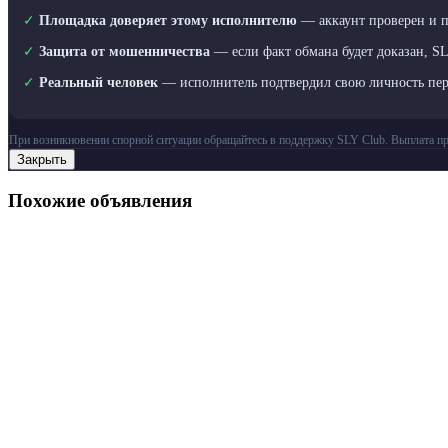
✓
Площадка доверяет этому исполнителю
— аккаунт проверен и 
✓
Защита от мошенничества
— если факт обмана будет доказан, S
✓
Реальный человек
— исполнитель подтвердил свою личность пе
При возникновении спорной ситуации обращайтесь в поддержку SLY Club. Выплата пр
Закрыть
Похожие объявления