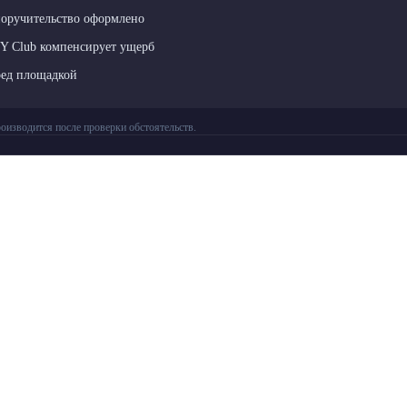
поручительство оформлено
LY Club компенсирует ущерб
ред площадкой
оизводится после проверки обстоятельств.