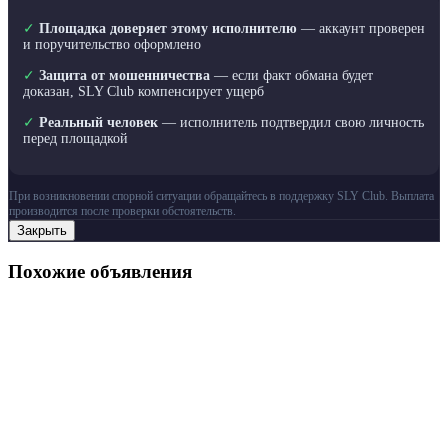
✓
Площадка доверяет этому исполнителю
— аккаунт проверен
и поручительство оформлено
✓
Защита от мошенничества
— если факт обмана будет
доказан, SLY Club компенсирует ущерб
✓
Реальный человек
— исполнитель подтвердил свою личность
перед площадкой
При возникновении спорной ситуации обращайтесь в поддержку SLY Club. Выплата
производится после проверки обстоятельств.
Закрыть
Похожие объявления