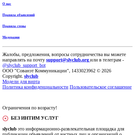
О нас
Правила объявлений
Правила стены
Модерация
Жалобы, предложения, вопросы сотрудничества вы можете
направлять на почту
support@slyclub.org
или в телеграм -
@slyclub_support_bot
ООО "Сованэт Коммуникации", 1433023962 © 2026
Copyright.
slyclub
Модели для вирта
Политика конфиденциальности
Пользовательское соглашение
Ограничения по возрасту!
БЕЗ ИНТИМ УСЛУГ
slyclub
это информационно-развлекательная площадка для
публикации объявлений от частных лиц и организаций о