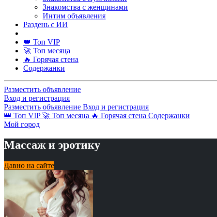
Знакомства с женщинами
Интим объявления
Раздень с ИИ
👑 Топ VIP
🚀 Топ месяца
🔥 Горячая стена
Содержанки
Разместить объявление
Вход и регистрация
Разместить объявление
Вход и регистрация
👑 Топ VIP
🚀 Топ месяца
🔥 Горячая стена
Содержанки
Мой город
Массаж и эротику
Давно на сайте