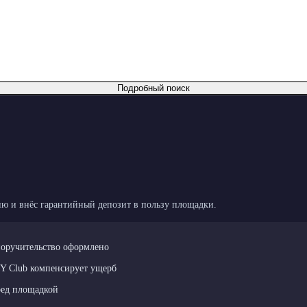
Подробный поиск
ю и внёс гарантийный депозит в пользу площадки.
поручительство оформлено
LY Club компенсирует ущерб
ред площадкой