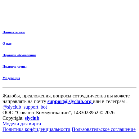
Написать нам
О нас
Правила объявлений
Правила стены
Модерация
Жалобы, предложения, вопросы сотрудничества вы можете
направлять на почту
support@slyclub.org
или в телеграм -
@slyclub_support_bot
ООО "Сованэт Коммуникации", 1433023962 © 2026
Copyright.
slyclub
Модели для вирта
Политика конфиденциальности
Пользовательское соглашение