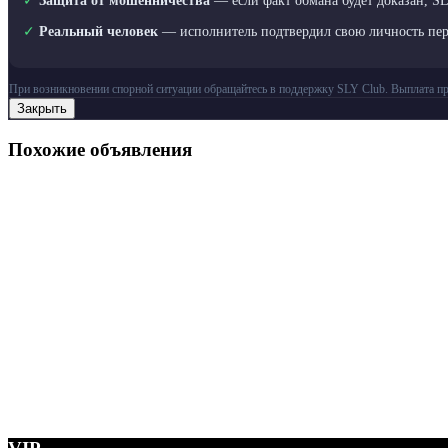
✓
Защита от мошенничества
— если факт обмана будет доказан, S
✓
Реальный человек
— исполнитель подтвердил свою личность пе
При возникновении спорной ситуации обращайтесь в поддержку SLY Club. Выплата пр
Закрыть
Похожие объявления