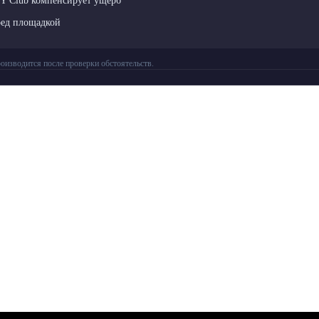
LY Club компенсирует ущерб
ред площадкой
оизводится после проверки обстоятельств.