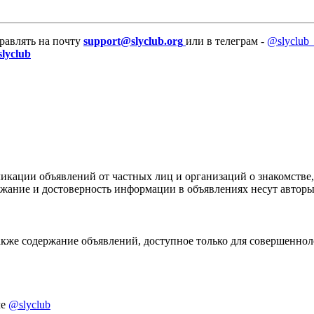
равлять на почту
support@slyclub.org
или в телеграм -
@slyclub_
slyclub
икации объявлений от частных лиц и организаций о знакомстве,
ержание и достоверность информации в объявлениях несут автор
акже содержание объявлений, доступное только для совершенноле
ме
@slyclub