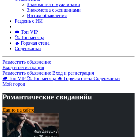
Знакомства с мужчинами
Знакомства с женщинами
Интим объявления
Раздень с ИИ
👑 Топ VIP
🚀 Топ месяца
🔥 Горячая стена
Содержанки
Разместить объявление
Вход и регистрация
Разместить объявление
Вход и регистрация
👑 Топ VIP
🚀 Топ месяца
🔥 Горячая стена
Содержанки
Мой город
Романтические свиданийи
Давно на сайте