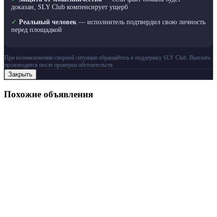
доказан, SLY Club компенсирует ущерб
✓
Реальный человек
— исполнитель подтвердил свою личность
перед площадкой
При возникновении спорной ситуации обращайтесь в поддержку SLY Club. Выплата
производится после проверки обстоятельств.
Закрыть
Похожие объявления