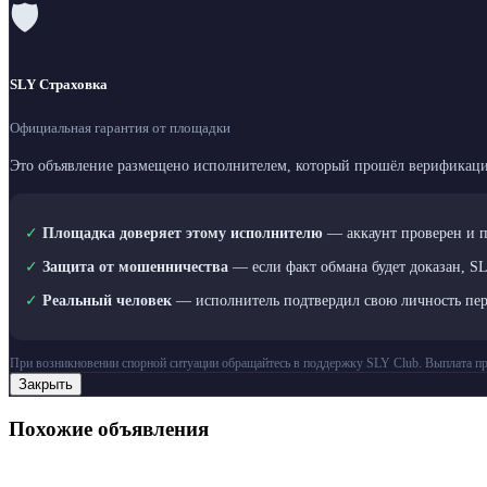
🛡
SLY Страховка
Официальная гарантия от площадки
Это объявление размещено исполнителем, который прошёл верификаци
✓
Площадка доверяет этому исполнителю
— аккаунт проверен и 
✓
Защита от мошенничества
— если факт обмана будет доказан, S
✓
Реальный человек
— исполнитель подтвердил свою личность пе
При возникновении спорной ситуации обращайтесь в поддержку SLY Club. Выплата пр
Закрыть
Похожие объявления