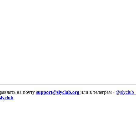
равлять на почту
support@slyclub.org
или в телеграм -
@slyclub_
slyclub