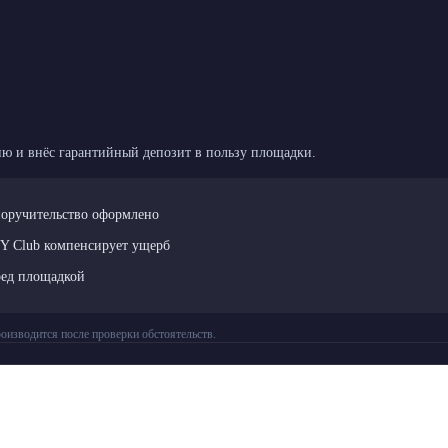
ю и внёс гарантийный депозит в пользу площадки.
поручительство оформлено
LY Club компенсирует ущерб
ред площадкой
оизводится после проверки обстоятельств.